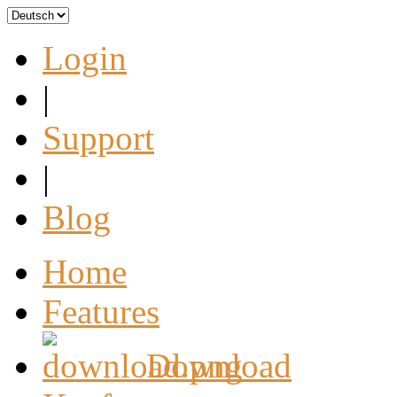
Login
|
Support
|
Blog
Home
Features
Download