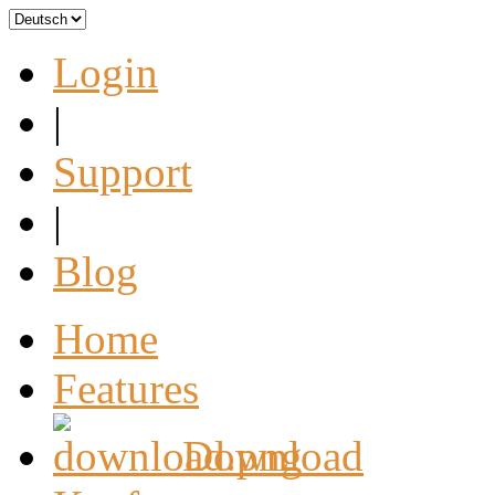
Login
|
Support
|
Blog
Home
Features
Download